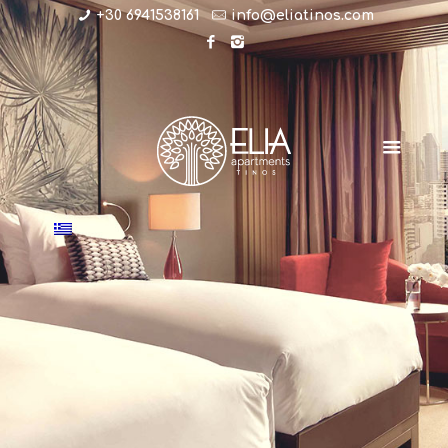
+30 6941538161
info@eliatinos.com